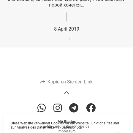
порой хочется...
8 April 2019
Kopieren Sie den Link
MA Photos
Diese Website verwendet Cookies für die Website-Funktionalität und
E-Mail:
info (at)maphotos.de
zur Analyse des Datenverkehrs.
Datenschutz
Impressum