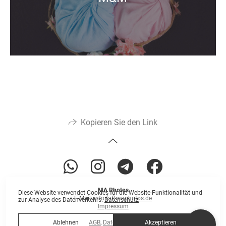
Kopieren Sie den Link
MA Photos
Diese Website verwendet Cookies für die Website-Funktionalität und
E-Mail:
info (at)maphotos.de
zur Analyse des Datenverkehrs.
Datenschutz
Impressum
Ablehnen
Akzeptieren
AGB
,
Datenschutz